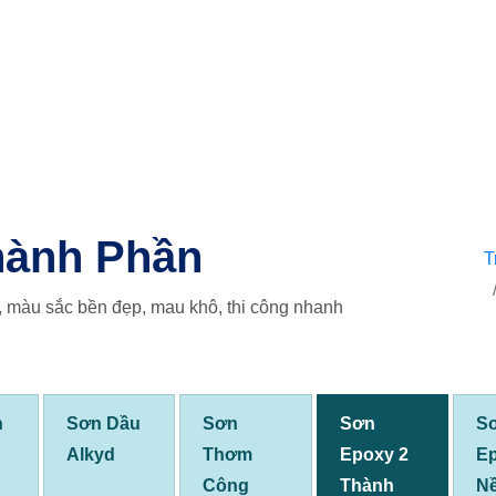
hành Phần
T
o, màu sắc bền đẹp, mau khô, thi công nhanh
n
Sơn Dầu
Sơn
Sơn
S
Alkyd
Thơm
Epoxy 2
E
Công
Thành
Nề