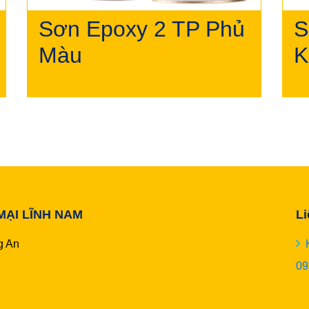
Sơn Epoxy 2 TP Phủ
S
Màu
K
ẠI LĨNH NAM
Li
g An
09