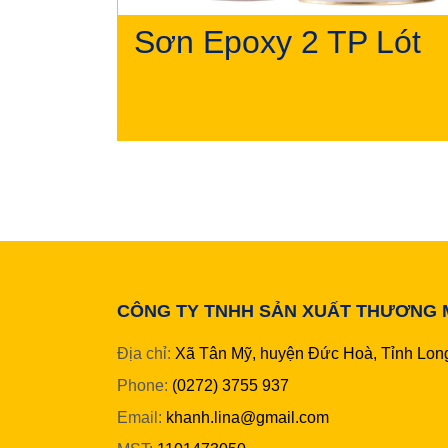
Phần Lina
Lina
Lina
Lina
Bóng
Mờ
nhũ bạc, sơn nhũ
đồng
Sơn Epoxy 2 TP Lót
CÔNG TY TNHH SẢN XUẤT THƯƠNG M
Địa chỉ:
Xã Tân Mỹ, huyện Đức Hoà, Tỉnh Lon
Phone:
(0272) 3755 937
Email:
khanh.lina@gmail.com